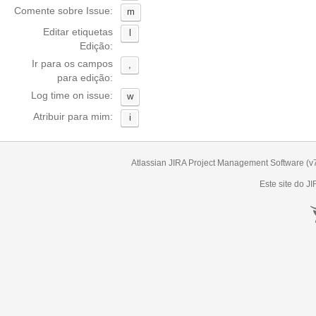
Comente sobre Issue:
m
Editar etiquetas
l
Edição:
Ir para os campos
,
para edição:
Log time on issue:
w
Atribuir para mim:
i
Atlassian JIRA
Project Management Software
(v
Este site do
JI