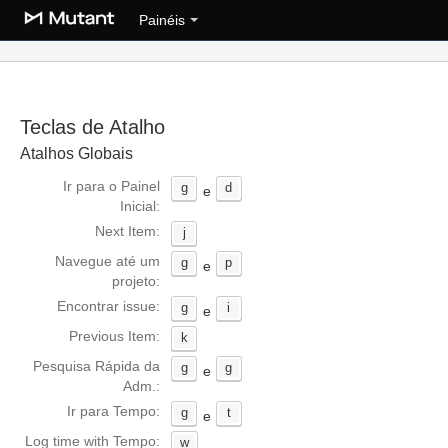
Painéis
Teclas de Atalho
Atalhos Globais
Ir para o Painel
g
d
e
Inicial:
Next Item:
j
Navegue até um
g
p
e
projeto:
Encontrar issue:
g
i
e
Previous Item:
k
Pesquisa Rápida da
g
g
e
Adm.:
Ir para Tempo:
g
t
e
Log time with Tempo:
w