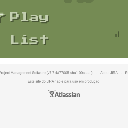
Play
List
Project Management Software
(v7.7.4#77005-
sha1:00caaaf
)
About JIRA
R
Este site do
JIRA
não é para uso em produção.