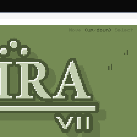
Move
(up/down)
Select